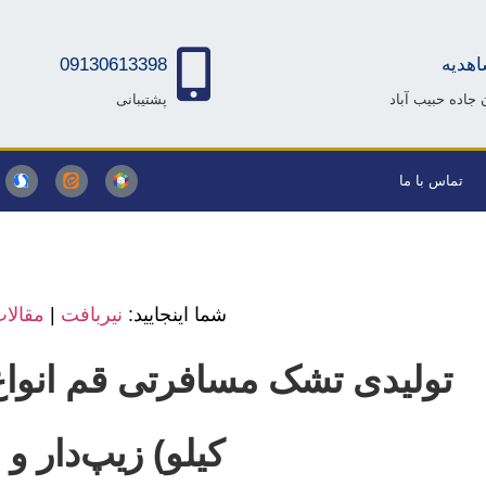
اهدیه
09130613398
جاده حبیب آباد
پشتیبانی
تماس با ما
شما اینجایید:
نیربافت
|
مقالا
کیلو) زیپ‌دار و