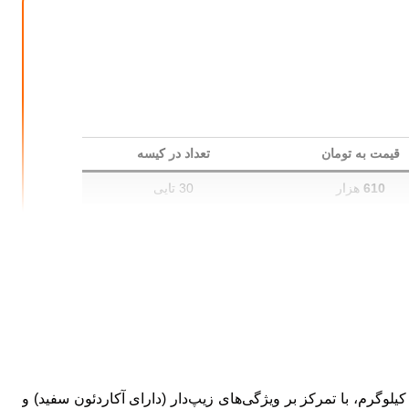
قیمت به تومان
تعداد در کیسه
610
هزار
30 تایی
670
هزار
30 تایی
630
هزار
25 تایی
710
هزار
25 تایی
650
هزار
25 تایی
button to .
740
هزار
25 تایی
000
هزار
25 تایی
دف این مقاله، بررسی دقیق و مقایسه‌ای انواع مدل‌های تشک مسافرتی موجود در بازار قم، از جمله تشک‌های 1.5، 2، 2.5، 3، 4 و 5 کیلوگرم، با تمرکز بر ویژگی‌های زیپ‌دار (دارای آکاردئون سفید) و