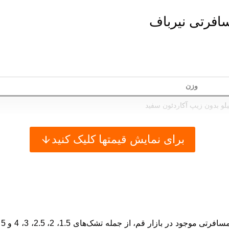
افرتی نیرباف
وزن
برای نمایش قیمتها کلیک کنید
یک مقایسه کلیدی میان رویکردهای و قم خواهیم پرداخت و نهایتاً، با معرفی مزایای بی‌شمار خرید از کارخانه تشک مسافرتی نیرباف اصفهان، آن را به عنوان یک گزینه برتر برای خریداران عمده معرفی خواهیم کرد. ... Content continues. Activate the نمایش بیشترکلیک کنید reveal the full content
ه