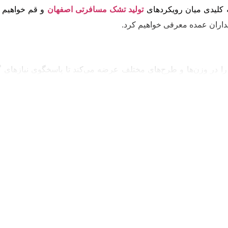
ه کلیدی میان رویکردهای
تولید تشک مسافرتی اصفهان
و قم خواهیم پر
یداران عمده معرفی خواهیم کرد.
ر وزن‌ها و طرح‌های مختلف عرضه می‌کند تا پاسخگوی نیازهای گو
091306133
(روبیکا، ایتا، بله و سروشپلاس) استعلام بگیرید.
هزینه هر کیسه 200 هزار توما
رین گزینه در بازار است و عمدتاً برای کاربردهای تک‌نفره، سفرهای کوتاه، 
های کوتاه مدت مناسب است.
بوب‌ترین گزینه‌ها برای خانواده‌ها و کسانی است که به دنبال راحتی بیشت
لیست قیمت بقیه محصولات نیرباف را اینجا ببینید