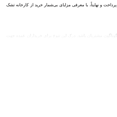
2050
هزار
20 تایی
داخت و نهایتاً، با معرفی مزایای بی‌شمار خرید از کارخانه تشک
950
هزار
20 تایی
1020
هزار
20 تایی
1120
هزار
20 تایی
ناگون مشتریان باشد. درک این تنوع برای خریداران عمده جهت
ن اضاف میشود).
کوله‌گردی یا استفاده در فضاهای کوچک که حمل و نقل آسان اولویت اصلی
ر در طول سفر یا برای مهمانان خود هستند. ضخامت مناسبی دارد و خواب
.