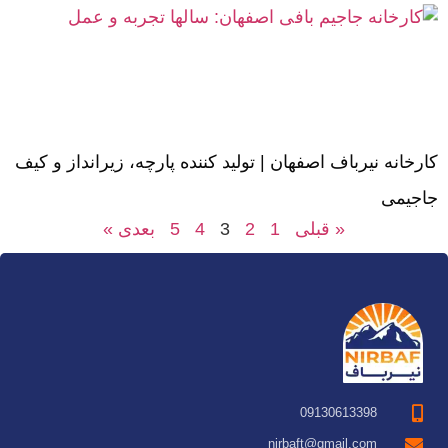
کارخانه نیرباف اصفهان | تولید کننده پارچه، زیرانداز و کیف
جاجیمی
« قبلی
1
2
3
4
5
بعدی »
09130613398
nirbaft@gmail.com